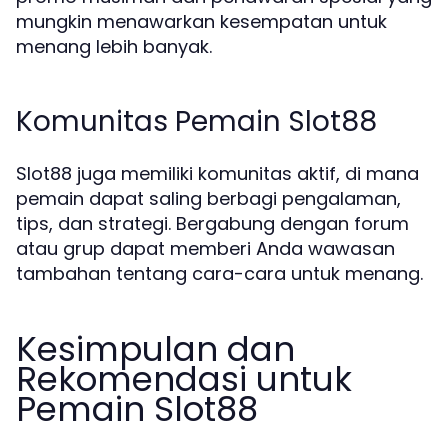
mungkin menawarkan kesempatan untuk
menang lebih banyak.
Komunitas Pemain Slot88
Slot88 juga memiliki komunitas aktif, di mana
pemain dapat saling berbagi pengalaman,
tips, dan strategi. Bergabung dengan forum
atau grup dapat memberi Anda wawasan
tambahan tentang cara-cara untuk menang.
Kesimpulan dan
Rekomendasi untuk
Pemain Slot88