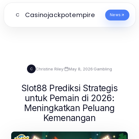
Casinojackpotempire
C
News
Christine Riley
·
May 8, 2026
·
Gambling
C
Slot88 Prediksi Strategis
untuk Pemain di 2026:
Meningkatkan Peluang
Kemenangan