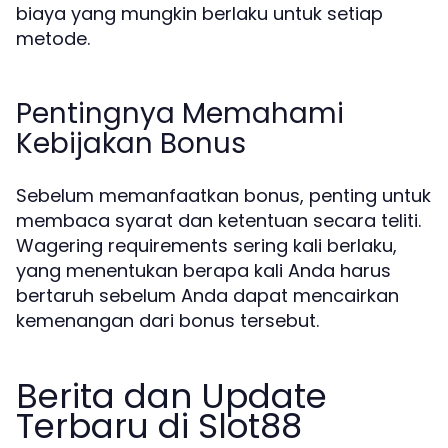
biaya yang mungkin berlaku untuk setiap
metode.
Pentingnya Memahami
Kebijakan Bonus
Sebelum memanfaatkan bonus, penting untuk
membaca syarat dan ketentuan secara teliti.
Wagering requirements sering kali berlaku,
yang menentukan berapa kali Anda harus
bertaruh sebelum Anda dapat mencairkan
kemenangan dari bonus tersebut.
Berita dan Update
Terbaru di Slot88