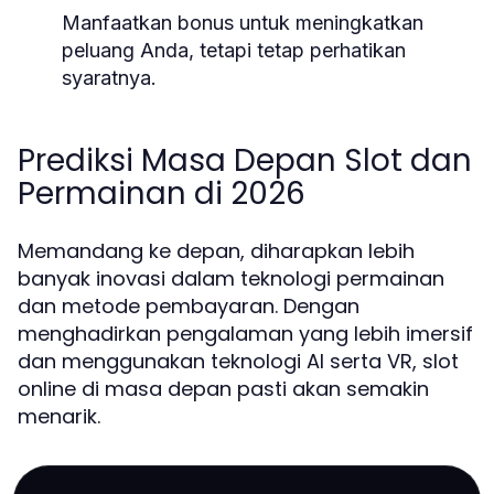
Manfaatkan bonus untuk meningkatkan
peluang Anda, tetapi tetap perhatikan
syaratnya.
Prediksi Masa Depan Slot dan
Permainan di 2026
Memandang ke depan, diharapkan lebih
banyak inovasi dalam teknologi permainan
dan metode pembayaran. Dengan
menghadirkan pengalaman yang lebih imersif
dan menggunakan teknologi AI serta VR, slot
online di masa depan pasti akan semakin
menarik.