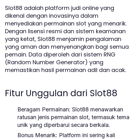
Slot88 adalah platform judi online yang
dikenal dengan inovasinya dalam
menyediakan permainan slot yang menarik.
Dengan lisensi resmi dan sistem keamanan
yang ketat, Slot88 menjamin pengalaman
yang aman dan menyenangkan bagi semua
pemain. Data diperoleh dari sistem RNG
(Random Number Generator) yang
memastikan hasil permainan adil dan acak.
Fitur Unggulan dari Slot88
Beragam Permainan:
Slot88 menawarkan
ratusan jenis permainan slot, termasuk tema
unik yang diperbarui secara berkala.
Bonus Menarik:
Platform ini sering kali