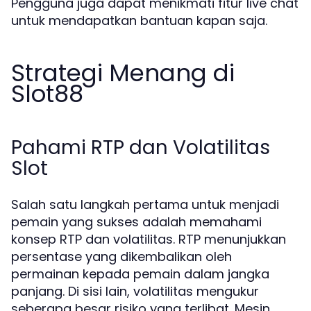
Pengguna juga dapat menikmati fitur live chat
untuk mendapatkan bantuan kapan saja.
Strategi Menang di
Slot88
Pahami RTP dan Volatilitas
Slot
Salah satu langkah pertama untuk menjadi
pemain yang sukses adalah memahami
konsep RTP dan volatilitas. RTP menunjukkan
persentase yang dikembalikan oleh
permainan kepada pemain dalam jangka
panjang. Di sisi lain, volatilitas mengukur
seberapa besar risiko yang terlibat. Mesin