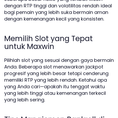
dengan RTP tinggi dan volatilitas rendah ideal
bagi pemain yang lebih suka bermain aman
dengan kemenangan kecil yang konsisten.
Memilih Slot yang Tepat
untuk Maxwin
Pilihlah slot yang sesuai dengan gaya bermain
Anda. Beberapa slot menawarkan jackpot
progresif yang lebih besar tetapi cenderung
memiliki RTP yang lebih rendah. Ketahui apa
yang Anda cari—apakah itu tenggat waktu
yang lebih tinggi atau kemenangan terkecil
yang lebih sering.